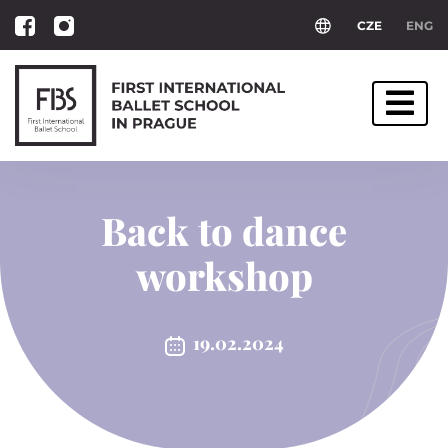
CZE
ENG
Back to dance
workshop
19.02.2024