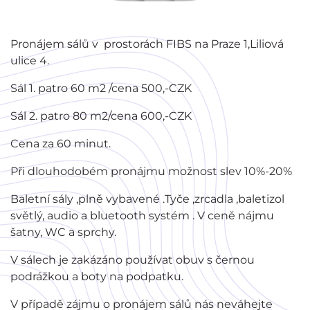
Pronájem sálů v prostorách FIBS na Praze 1,Liliová
ulice 4.
Sál 1. patro 60 m2 /cena 500,-CZK
Sál 2. patro 80 m2/cena 600,-CZK
Cena za 60 minut.
Při dlouhodobém pronájmu možnost slev 10%-20%
Baletní sály ,plně vybavené .Tyče ,zrcadla ,baletizol
světlý, audio a bluetooth systém . V ceně nájmu
šatny, WC a sprchy.
V sálech je zakázáno používat obuv s černou
podrážkou a boty na podpatku.
V případě zájmu o pronájem sálů nás neváhejte