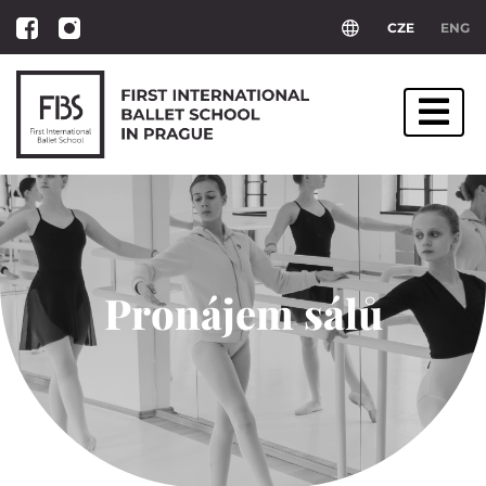
CZE
ENG
Pronájem sálů