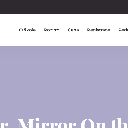
O škole
Rozvrh
Cena
Registrace
Ped
r, Mirror On th