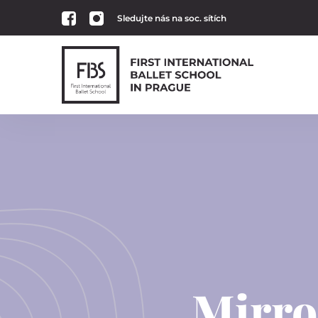
Sledujte nás na soc. sítích
Mirro