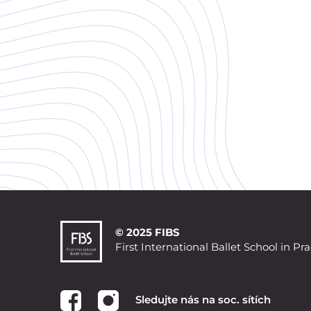
© 2025 FIBS
First International Ballet School in Pr
Sledujte nás na soc. sítích