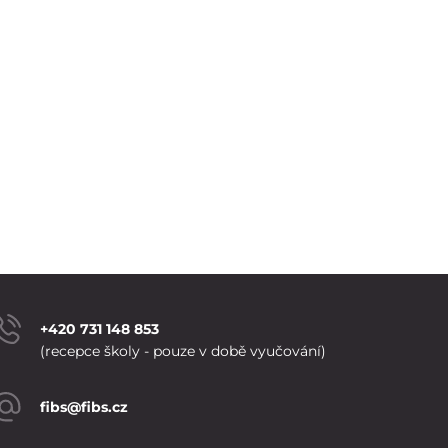
+420 731 148 853
(recepce školy - pouze v době vyučování)
fibs@fibs.cz