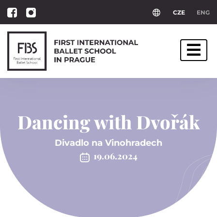
CZE
ENG
Dancing with Dvořák
Divadlo na Vinohradech
19.06.2024