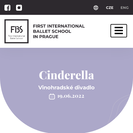
CZE
ENG
Cinderella
Vinohradské divadlo
19.06.2022