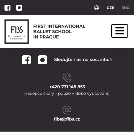
CZE
ENG
© 2025 FIBS
First International Ballet School in Prague
Sledujte nás na soc. sítích
+420 731 148 853
(recepce školy - pouze v době vyučování)
fibs@fibs.cz