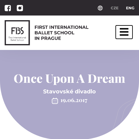
CZE
ENG
Once Upon A Dream
Stavovské divadlo
19.06.2017